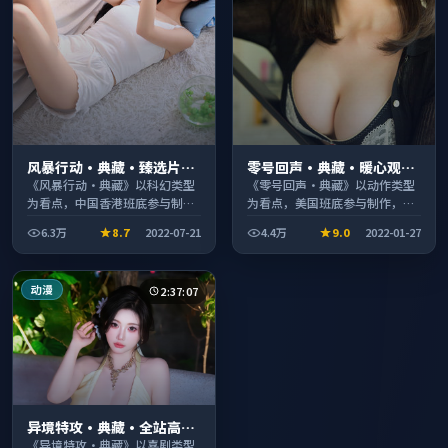
风暴行动·典藏·臻选片单
零号回声·典藏·暖心观影
推荐画质清晰观看流畅
季口碑发酵持续升温
《风暴行动·典藏》以科幻类型
《零号回声·典藏》以动作类型
为看点，中国香港班底参与制
为看点，美国班底参与制作，叙
作，叙事完整、节奏舒适，适合
事完整、节奏舒适，适合休闲时
6.3万
8.7
2022-07-21
4.4万
9.0
2022-01-27
休闲时段观看。
段观看。
动漫
2:37:07
异境特攻·典藏·全站高分
推荐节奏紧凑值得追看
《异境特攻·典藏》以喜剧类型