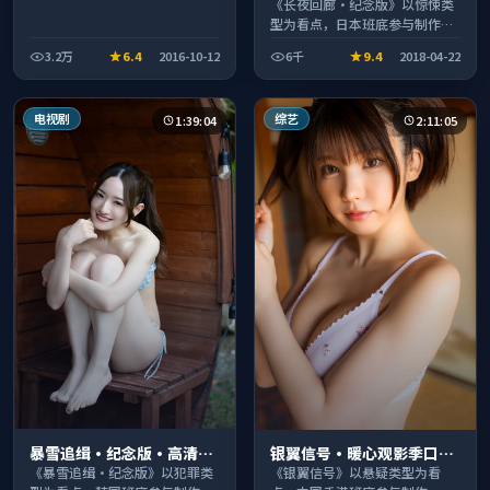
影季口碑发酵持续升温
《长夜回廊·纪念版》以惊悚类
型为看点，日本班底参与制作，
叙事完整、节奏舒适，适合休闲
3.2万
6.4
2016-10-12
6千
9.4
2018-04-22
时段观看。
电视剧
综艺
1:39:04
2:11:05
暴雪追缉·纪念版·高清完
银翼信号·暖心观影季口碑
整收录适合周末一口气刷完
发酵持续升温
《暴雪追缉·纪念版》以犯罪类
《银翼信号》以悬疑类型为看