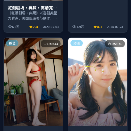
狂潮剧场·典藏·高清完整
收录适合周末一口气刷完
《狂潮剧场·典藏》以喜剧类型
为看点，美国班底参与制作，叙
事完整、节奏舒适，适合休闲时
6.8万
7.4
2020-02-03
7.9万
8.2
2024-07-23
段观看。
综艺
动漫
1:46:43
1:53:40