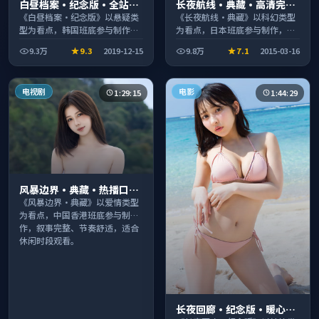
白昼档案·纪念版·全站高
长夜航线·典藏·高清完整
分推荐节奏紧凑值得追看
收录适合周末一口气刷完
《白昼档案·纪念版》以悬疑类
《长夜航线·典藏》以科幻类型
型为看点，韩国班底参与制作，
为看点，日本班底参与制作，叙
叙事完整、节奏舒适，适合休闲
事完整、节奏舒适，适合休闲时
9.3万
9.3
2019-12-15
9.8万
7.1
2015-03-16
时段观看。
段观看。
电视剧
电影
1:29:15
1:44:29
风暴边界·典藏·热播口碑
之作剧情扎实演技在线
《风暴边界·典藏》以爱情类型
为看点，中国香港班底参与制
作，叙事完整、节奏舒适，适合
休闲时段观看。
长夜回廊·纪念版·暖心观