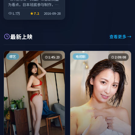
为看点，日本班底参与制作，叙
事完整、节奏舒适，适合休闲时
1.7万
7.2
2016-09-28
段观看。
最新上映
查看更多 →
综艺
电视剧
1:45:23
2:09:08