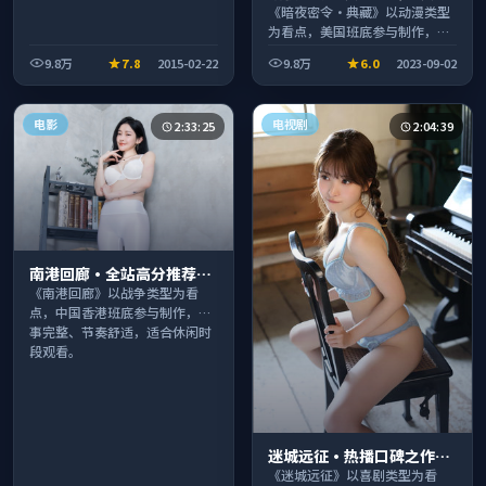
系列温情叙事引人入胜
《暗夜密令·典藏》以动漫类型
为看点，美国班底参与制作，叙
事完整、节奏舒适，适合休闲时
9.8万
7.8
2015-02-22
9.8万
6.0
2023-09-02
段观看。
电影
电视剧
2:33:25
2:04:39
南港回廊·全站高分推荐节
奏紧凑值得追看
《南港回廊》以战争类型为看
点，中国香港班底参与制作，叙
事完整、节奏舒适，适合休闲时
段观看。
迷城远征·热播口碑之作剧
情扎实演技在线
《迷城远征》以喜剧类型为看