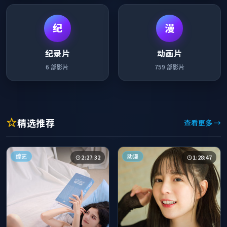
纪
漫
纪录片
动画片
6
部影片
759
部影片
精选推荐
查看更多 →
综艺
动漫
2:27:32
1:28:47