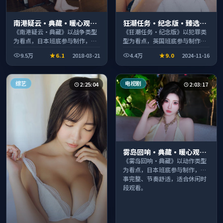
南港疑云·典藏·暖心观影
狂潮任务·纪念版·臻选片
季口碑发酵持续升温
单推荐画质清晰观看流畅
《南港疑云·典藏》以战争类型
《狂潮任务·纪念版》以犯罪类
为看点，日本班底参与制作，叙
型为看点，英国班底参与制作，
事完整、节奏舒适，适合休闲时
叙事完整、节奏舒适，适合休闲
9.5万
6.1
2018-03-21
4.4万
9.0
2024-11-16
段观看。
时段观看。
综艺
电视剧
2:25:04
2:03:17
雾岛回响·典藏·暖心观影
季口碑发酵持续升温
《雾岛回响·典藏》以动作类型
为看点，日本班底参与制作，叙
事完整、节奏舒适，适合休闲时
段观看。