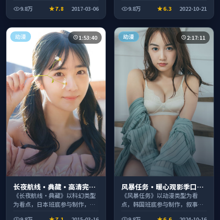
事完整、节奏舒适，适合休闲时
整、节奏舒适，适合休闲时段观
9.8万
7.8
2017-03-06
9.8万
6.3
2022-10-21
段观看。
看。
动漫
动漫
1:53:40
2:17:11
长夜航线·典藏·高清完整
风暴任务·暖心观影季口碑
收录适合周末一口气刷完
发酵持续升温
《长夜航线·典藏》以科幻类型
《风暴任务》以动漫类型为看
为看点，日本班底参与制作，叙
点，韩国班底参与制作，叙事完
事完整、节奏舒适，适合休闲时
整、节奏舒适，适合休闲时段观
9.8万
7.1
2015-03-16
9.8万
6.6
2024-10-16