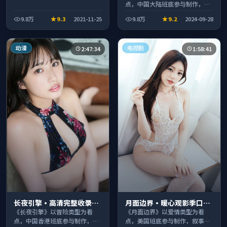
点，中国大陆班底参与制作，叙
事完整、节奏舒适，适合休闲时
9.8万
9.3
2021-11-25
9.8万
9.2
2024-09-28
段观看。
动漫
电视剧
2:47:34
1:58:41
长夜引擎·高清完整收录适
月面边界·暖心观影季口碑
合周末一口气刷完
发酵持续升温
《长夜引擎》以冒险类型为看
《月面边界》以爱情类型为看
点，中国香港班底参与制作，叙
点，美国班底参与制作，叙事完