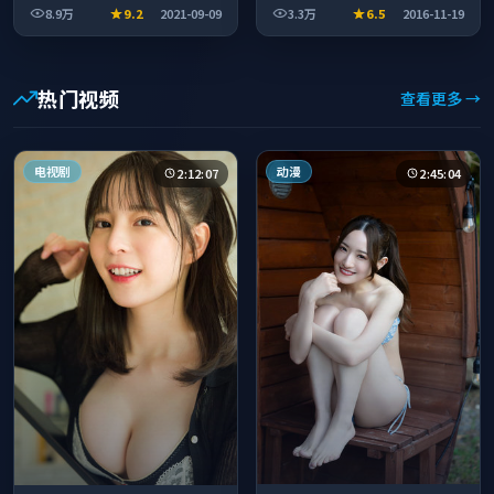
8.9万
9.2
2021-09-09
3.3万
6.5
2016-11-19
时段观看。
热门视频
查看更多 →
电视剧
动漫
2:12:07
2:45:04