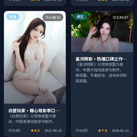
段观看。
看。
动漫
综艺
1:40:11
2:35:57
星河倒影·热播口碑之作剧
情扎实演技在线
《星河倒影》以惊悚类型为看
点，中国大陆班底参与制作，叙
事完整、节奏舒适，适合休闲时
段观看。
白昼玩家·暖心观影季口碑
发酵持续升温
《白昼玩家》以惊悚类型为看
点，中国香港班底参与制作，叙
事完整、节奏舒适，适合休闲时
9.8万
9.5
2021-08-16
9.8万
7.6
2020-01-11
段观看。