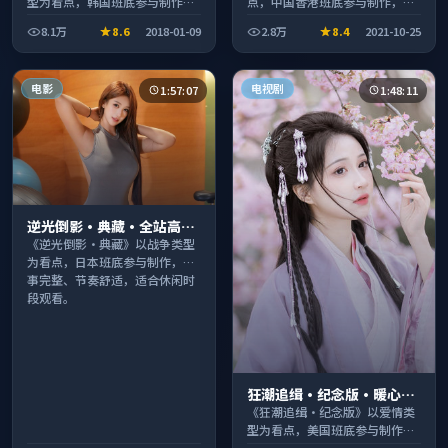
型为看点，韩国班底参与制作，
点，中国香港班底参与制作，叙
叙事完整、节奏舒适，适合休闲
事完整、节奏舒适，适合休闲时
8.1万
8.6
2018-01-09
2.8万
8.4
2021-10-25
时段观看。
段观看。
电影
电视剧
1:57:07
1:48:11
逆光倒影·典藏·全站高分
推荐节奏紧凑值得追看
《逆光倒影·典藏》以战争类型
为看点，日本班底参与制作，叙
事完整、节奏舒适，适合休闲时
段观看。
狂潮追缉·纪念版·暖心观
影季口碑发酵持续升温
《狂潮追缉·纪念版》以爱情类
型为看点，美国班底参与制作，
叙事完整、节奏舒适，适合休闲