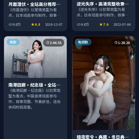
逆光失序·高清完整收录适
月面潜伏·全站高分推荐节
合周末一口气刷完
奏紧凑值得追看
《逆光失序》以犯罪类型为看
《月面潜伏》以爱情类型为看
点，日本班底参与制作，叙事完
点，日本班底参与制作，叙事完
整、节奏舒适，适合休闲时段观
整、节奏舒适，适合休闲时段观
9.8万
6.8
2019-12-07
9.8万
7.6
2022-07-04
看。
看。
电影
电视剧
2:46:55
1:28:24
南港回廊·纪念版·全站高
分推荐节奏紧凑值得追看
《南港回廊·纪念版》以犯罪类
型为看点，中国香港班底参与制
作，叙事完整、节奏舒适，适合
休闲时段观看。
暗夜密令·典藏·冬日典藏